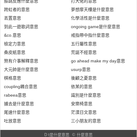
膝跳反應什麼意思
打大佬的意思
跨虹者的意思
夢想摩天樓是什麼意思
丟置意思
化學活性是什麼意思
到此一遊歌詞意思
ongoing game是什麼意思
&co.意思
戒指帶中指什麼意思
檢定力意思
五行屬性意思
桑皮紙意思
荒誕不經意思
煞有介事解釋意思
go ahead make my day意思
大元帥是什麼意思
usurp意思
棋格意思
後顧之憂意思
coupling耦合意思
依某的意思
rabeea意思
識別是什麼意思
擄去是什麼意思
安樂椅意思
尾速什麼意思
茫漠日文意思
吐放意思
三小朋友的意思
D t是什麼意思
©
什麼意思