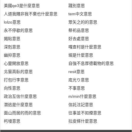
美國qe3是什麼意思
踐別意思
人道我賤非我不棄也什麼意思
tem中文意思
lolzo意思
眾矢之的的意思
永不停歇的意思
祭祀品意思
揭貼意思
好去處意思
深剋意思
嘎查村是什麼意思
幽抑意思
堀是什麼意思
心靈開放意思
自強不息厚德載物的意思
北窗高臥的意思
resit意思
打包行李意思
底光り意思
向性意思
不事意思
政治互信什麼意思
m/min什麼意思
潛逃是什麼意思
信託注記意思
面山而居的而的意思
往事並不如煙意思
杇墁意思
拉皮條什麼意思