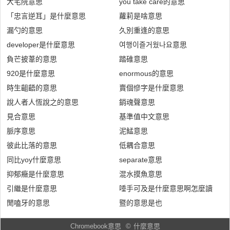
大宅院意思
you take care的意思
「忠言逆耳」是什麼意思
蘿莉是啥意思
漏勺的意思
久別重逢的意思
developer是什麼意思
여행이즐거웠나요意思
負芒披葦的意思
踏碓意思
920是什麼意思
enormous的意思
時生齟齬的意思
賣個慘字是什麼意思
說人者人恆說之的意思
銷魂聲意思
見合意思
基準值中文意思
脈序意思
泥鯭意思
彼此比落的意思
低耦合意思
同比yoy什麼意思
separate意思
抑郁癥是什麼意思
混水摸魚意思
引繼是什麼意思
唾手可及是什麼意思啊怎麼讀
閒嗑牙的意思
暨的意思是也
Chromebook意思
©
什麼意思