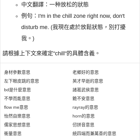
中文翻譯：一种放松的狀態
例句：I'm in the chill zone right now, don't
disturb me. (我現在處於放鬆狀態，別打擾
我。)
請根據上下文來確定"chill"的具體含義。
身材參數意思
老鄉好的意思
左下眼皮跳的意思
英才早逝的意思
bd是什麼意思
諸葛武侯意思
不學而能意思
臲不安意思
flow me意思
rayray的意思
怡然自樂意思
horn的意思
儒家思想意思
仞拼音意思
衝量意思
統四端而兼萬善的意思