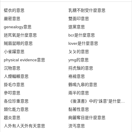
壁衣的意思
乳糖不耐受什麼意思
嚴密意思
雙面印意思
genealogy意思
退黨意思
迷死氧是什麼意思
bcr是什麼意思
賊眉鼠眼的意思
lover是什麼意思
小雀躍意思
ㄆㄆ的意思
physical evidence意思
ymg的意思
沉物意思
捋虎鬚的意思
人煙輻輳意思
袼褙意思
掛毛巾意思
鶴鳴九皋的意思
參叩意思
兩半的意思
各位珍重意思
《後漢書》中的“誅意”是什麼意思
類化能力意思
黏著性意思
趨炎意思
絢麗奪目是什麼意思
人外有人天外有天意思
流丐意思