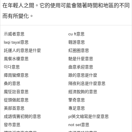
在年輕人之間。它的使用可能會隨著時間和地區的不同
而有所變化。
示威者意思
cu ft意思
laqi tayal意思
翱游意思
託運人的意思是什麼
紅圈圈意思
風餐水棲意思
馳是什麼意思
이다意思
曲意承迎意思
瘴雨蠻煙意思
踉的意思是什麼
桑的意思
隔夜利息是什麼意思
魔怔註音意思
經濟脫鉤的意思
從頭做起意思
擎奇意思
美部首意思
專足意思
成語情竇初開的意思
pl英文縮寫是什麼意思
發市意思
not set意思