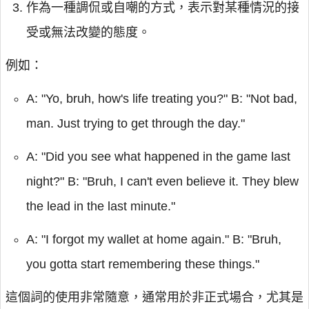
作為一種調侃或自嘲的方式，表示對某種情況的接
受或無法改變的態度。
例如：
A: "Yo, bruh, how's life treating you?" B: "Not bad,
man. Just trying to get through the day."
A: "Did you see what happened in the game last
night?" B: "Bruh, I can't even believe it. They blew
the lead in the last minute."
A: "I forgot my wallet at home again." B: "Bruh,
you gotta start remembering these things."
這個詞的使用非常隨意，通常用於非正式場合，尤其是