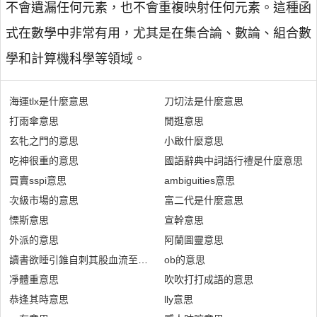
不會遺漏任何元素，也不會重複映射任何元素。這種函
式在數學中非常有用，尤其是在集合論、數論、組合數
學和計算機科學等領域。
海運tlx是什麼意思
刀切法是什麼意思
打雨傘意思
閒逛意思
玄牝之門的意思
小啟什麼意思
吃神很重的意思
國語辭典中詞語行禮是什麼意思
買賣sspi意思
ambiguities意思
次級市場的意思
富二代是什麼意思
慄斯意思
宣幹意思
外派的意思
阿蘭圖靈意思
讀書欲睡引錐自刺其股血流至足意思
ob的意思
凈體重意思
吹吹打打成語的意思
恭逢其時意思
lly意思