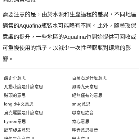
需要注意的是，由於水源和生產過程的差異，不同地區
銷售的Aquafina瓶裝水可能略有不同。此外，隨著環保
意識的提升，一些地區的Aquafina也開始提供可回收或
可重複使用的瓶子，以減少一次性塑膠瓶對環境的影
響。
酸歪歪意思
百萬石是什麼意思
兀動赴度是什麼意思
鳳鳴九天意思
賊頭的意思
絕無僅有的意思
long d中文意思
snug意思
烏克麗麗是什麼意思
噷意思註音
hymen意思
肯心意思
廳前旋馬意思
嘲弄意思拼音
恍悟是什麼意思
鎖水意思