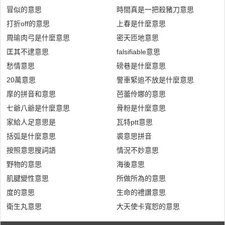
冒似的意思
時間真是一把殺豬刀意思
打折off的意思
上春是什麼意思
周瑜肉弓是什麼意思
密天匝地意思
匡其不逮意思
falsifiable意思
愁情意思
磅巷是什麼意思
20萬意思
警車緊追不放是什麼意思
摩的拼音和意思
芭蕾伶娜的意思
七爺八爺是什麼意思
骨粉是什麼意思
家給人足意思是
瓦特ptt意思
括弧是什麼意思
裘意思拼音
按照意思搜詞語
情況不妙意思
野物的意思
海後意思
肌腱變性意思
所做所為的意思
度的意思
生命的禮讚意思
衛生丸意思
大天使卡寬恕的意思