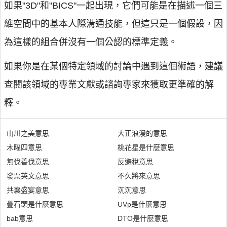
如果"3D"和"BICS"一起出現，它們可能是在描述一個三
維空間中的基本人際溝通技能，但這只是一個假設，因
為這樣的組合併沒有一個公認的標準定義。
如果你是在某個特定領域的討論中遇到這個術語，建議
查閱該領域的專業文獻或諮詢專家來獲取更準確的解
釋。
山川之美意思
大正浪漫的意思
木曜四意思
桃花星是什麼意思
無伐善伐意思
反避稅意思
發票英文意思
不久將來意思
共襄盛宴意思
沉沉意思
疊石頭是什麼意思
UVp是什麼意思
bab意思
DTO是什麼意思