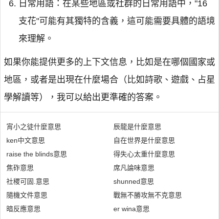
日常用語：在某些地區或社群的日常用語中，"16
支花"可能有其獨特的含義，這可能需要具體的語境
來理解。
如果你能提供更多的上下文信息，比如是在哪個國家或
地區，或者是出現在什麼場合（比如詩歌、遊戲、占星
學解讀等），我可以給出更準確的答案。
宵小之徒什麼意思
辰龍是什麼意思
ken中文意思
自在世界是什麼意思
raise the blinds意思
得失心太重什麼意思
焦砟意思
席凡論味意思
社稷可固.意思
shunned意思
隨機文件意思
戰無不勝攻無不克意思
暗反應意思
er wina意思