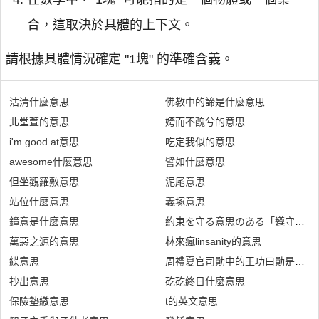
合，這取決於具體的上下文。
請根據具體情況確定 "1塊" 的準確含義。
沽清什麼意思
佛教中的諦是什麼意思
北堂萱的意思
姱而不醜兮的意思
i'm good at意思
吃定我似的意思
awesome什麼意思
譬如什麼意思
但坐觀羅敷意思
泥尾意思
站位什麼意思
義塚意思
鐘意是什麼意思
約束を守る意思のある「遵守」っ
萬惡之源的意思
林來瘋linsanity的意思
緤意思
周禮夏官司勛中的王功曰勛是什麼
抄出意思
矻矻終日什麼意思
保險墊繳意思
t的英文意思