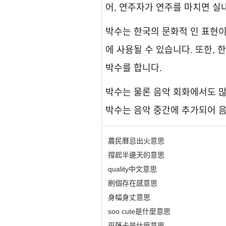
어, 연주자가 연주를 마치면 실
박수는 한국의 문화적 인 표현이며
에 사용될 수 있습니다. 또한,
박수를 합니다.
박수는 물론 음악 회화에서도 많
박수는 음악 중간에 추가되어 음
農民曆忌出火意思
撐起半邊天的意思
quality中文意思
刷個存在感意思
身幅身丈意思
soo cute是什麼意思
巴薩卡是什麼意思