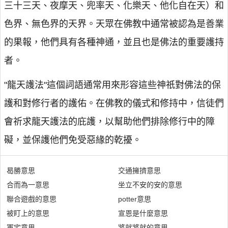
三十三天、夜摩天、兜率天、化樂天、他化自在天）和
色界、無色界的天界。天眾在佛教中通常被認為是善業
的果報，他們具有各種神通，並且也是佛法的重要護持
者。
"龍天護法"這個詞語通常用來形容這些神祇對佛法的保
護和對修行者的護佑。在佛教的儀式和修持中，信徒們
會祈求龍天護法的庇護，以幫助他們排除修行中的障
礙，並保護他們免受惡緣的乾擾。
曷勝意思
交通擁擠意思
合而為一意思
坐立不安的安的意思
聯合遊戲的意思
potter意思
被盯上的意思
宣恩是什麼意思
軍宅意思
將就將就的意思