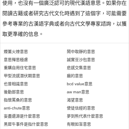
使用，也沒有一個廣泛認可的現代漢語意思。如果你在
閱讀古籍或者研究古代文化時遇到了這個字，可能需要
參考專業的古漢語字典或者向古代文學專家諮詢，以獲
取更準確的信息。
煙薰火燎意思
鬧中取靜的意思
意思殫思極慮
誠實豆沙包意思
重購自用住宅意思
悲感交集意思
甲型流感潛伏期意思
瘺的意思
也曾相識意思
bcd value意思
後勤部意思
aw man意思
指懷罵桑的意思
渴望意思
anti-chute意思
使徒信經的意思
妄盡還源是什麼意思
夢到熊代表什麼意思
黑犀牛事件是指什麼意思
有眼如盲意思