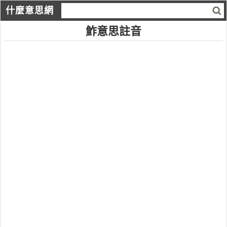
什麼意思網
鮓意思註音