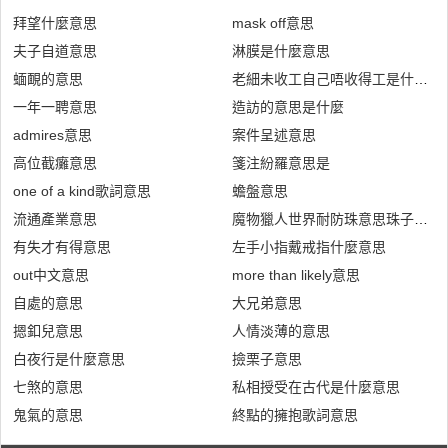
拜望什麼意思
mask off意思
夫子自道意思
淋膜是什麼意思
蝒靦的意思
老細未收工自己唔收得工是什麼意
一年一聘意思
造訪的意思是什麼
admires意思
案件呈述意思
高位截癱意思
箋注紛羅意思是
one of a kind歌詞意思
蟾盤意思
流通產業意思
魔物獵人世界耐防珠意思珠子推薦
有失才有得意思
左手小指戴戒指什麼意思
out中文意思
more than likely意思
自處的意思
大兄弟意思
摁釦兒意思
人情淡薄的意思
白夜行是什麼意思
撿栗子意思
七煞的意思
私相授受在古代是什麼意思
鬼氣的意思
終點的擁抱歌詞意思