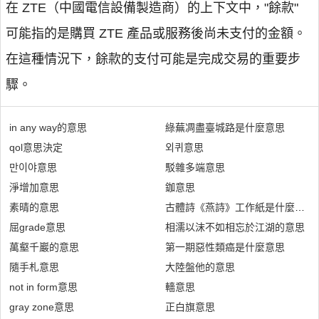
在 ZTE（中國電信設備製造商）的上下文中，"餘款"
可能指的是購買 ZTE 產品或服務後尚未支付的金額。
在這種情況下，餘款的支付可能是完成交易的重要步
驟。
in any way的意思
綠蕪凋盡臺城路是什麼意思
qol意思決定
외퀴意思
만이야意思
駁雜多端意思
淨增加意思
鉫意思
素晴的意思
古體詩《燕詩》工作紙是什麼意思
屈grade意思
相濡以沫不如相忘於江湖的意思
萬壑千巖的意思
第一期惡性類癌是什麼意思
隨手札意思
大陸盤他的意思
not in form意思
轖意思
gray zone意思
正白旗意思