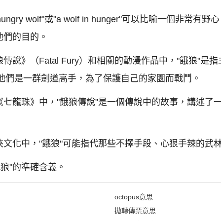
gry wolf"或"a wolf in hunger"可以比喻一個
他們的目的。
》（Fatal Fury）和相關的動漫作品中，"餓狼"是指主
們，他們是一群劍道高手，為了保護自己的家園而戰鬥。
《七龍珠》中，"餓狼傳說"是一個傳說中的故事，講述了
文化中，"餓狼"可能指代那些不擇手段、心狠手辣的武
狼"的準確含義。
octopus意思
拋轉傳票意思