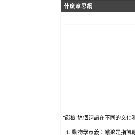
什麼意思網
"餓狼"這個詞語在不同的文
動物學意義：餓狼是指飢