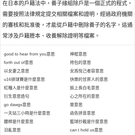
在日本的戶籍法中，養子緣組除戶是一個正式的程式，
需要按照法律規定提交相關檔案和證明，經過政府機關
的審核和批准後，才能從戶籍中刪除養子的名字。這通
常涉及戶籍謄本、收養解除證明等檔案。
good to hear from you意思
神棍意思
forth out of意思
挎包的意思
以女妻之意思
女爲悅己者容意思
u16排球賽是什麼意思
快樂的甘蔗人的意思
紅種人是什麼意思
臉上長白毛意思
衍生意思造句
心之所在的意思
go dawgs意思
雯意思
一天站三小時是什麼意思
函告拼音意思
腰桿是什麼意思
籃球抄截是什麼意思
汩亂意思
can t hold us意思