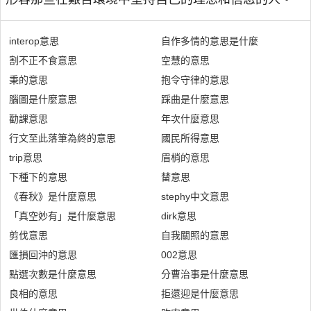
interop意思
自作多情的意思是什麼
割不正不食意思
空慧的意思
秉的意思
抱令守律的意思
腦圖是什麼意思
踩曲是什麼意思
勸課意思
年次什麼意思
行文至此落筆為終的意思
國民所得意思
trip意思
眉梢的意思
下種下的意思
榃意思
《春秋》是什麼意思
stephy中文意思
「真空妙有」是什麼意思
dirk意思
剪伐意思
自我關照的意思
匯損回沖的意思
002意思
點選次數是什麼意思
分曹治事是什麼意思
良相的意思
拒還迎是什麼意思