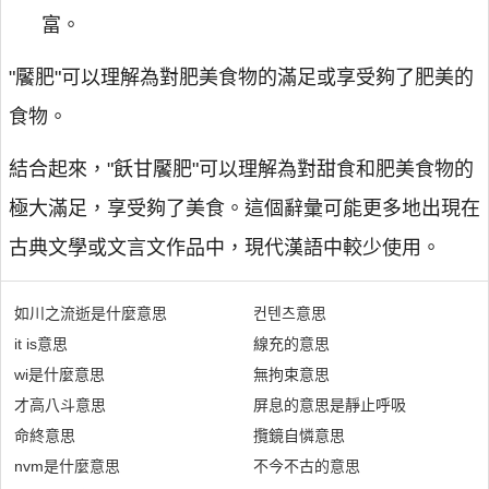
富。
"饜肥"可以理解為對肥美食物的滿足或享受夠了肥美的
食物。
結合起來，"飫甘饜肥"可以理解為對甜食和肥美食物的
極大滿足，享受夠了美食。這個辭彙可能更多地出現在
古典文學或文言文作品中，現代漢語中較少使用。
如川之流逝是什麼意思
컨텐츠意思
it is意思
線充的意思
wi是什麼意思
無拘束意思
才高八斗意思
屏息的意思是靜止呼吸
命終意思
攬鏡自憐意思
nvm是什麼意思
不今不古的意思