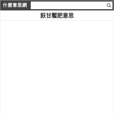
什麼意思網
飫甘饜肥意思