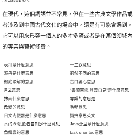
在現代，這個詞語並不常見，但在一些古典文學作品或
者涉及到中國古代文化的場合中，還是有可能會遇到。
它可以用來形容一個人的多才多藝或者是在某個領域內
的專業與藝術修養。
表扣是什麼意思
十三釵意思
渥丹是什麼意思
迵然不同的意思
徹底瞭解的意思
苦口婆心意思
몰고意思
“書讀百遍,其義自見”是什麼意思
抹面什麼意思
靠譜的意思是
改變的意思
毛糙意思
日文肉便器是什麼意思
擺拍意思英文
水的冷暖,飲者自知是什麼意思
Java泛型是什麼意思
魚鱗雲的意思
task oriented意思