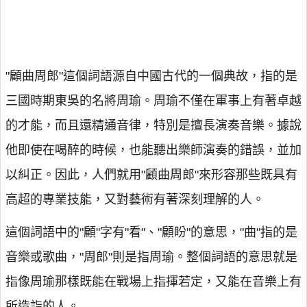
"顧曲周郎"這個詞語源自中國古代的一個典故，指的是
三國時期東吳的名將周瑜。周瑜不僅在軍事上有著卓越
的才能，而且還精通音律，特別是擅長演奏音樂。據說
他即使在喝醉的時候，也能聽出樂師演奏的錯誤，並加
以糾正。因此，人們就用"顧曲周郎"來形容那些既具有
高超的專業技能，又對藝術有著深刻理解的人。
這個詞語中的"顧"字有"看"、"顧盼"的意思，"曲"指的是
音樂或歌曲，"周郎"則是指周瑜。整個詞語的意思就是
指像周瑜那樣既能在戰場上指揮若定，又能在音樂上有
所造詣的人。