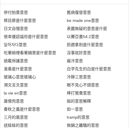
併付拍賣意思
舊病復發意思
條目屏是什麼意思
be made one意思
日文自慢意思
表露無疑的意思是什麼
很幸運認識你是什麼意思
以賽亞書54:2意思
일하자다意思
抓週拿劍是什麼意思
吃著碗裡看著鍋里是什麼意思
沒事就好意思
過載保護意思
齒冷意思
准奏是什麼意思
白字先生的白是什麼意思
玻璃心意思玻璃心
冷靜三思意思
溯文言文意思
眼不見心不煩意思
la vie en意思
棒打鴛鴦意思
唐僧肉意思
姮的意思解釋
春秋之義是什麼意思
如一意思
三月的風意思
tramp的意思
送娃娃的意思
無韻之離騷的意思