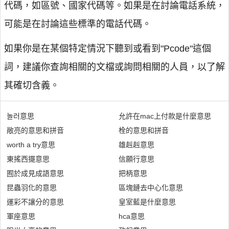
代碼，如區號、國家代碼等。如果是在討論電話系統，
可能是在討論這些標準的電話代碼。
如果你是在某個特定情況下聽到或看到"Pcode"這個
詞，建議你查詢相關的文檔或詢問相關的人員，以了解
其確切含義。
놀러意思
允許在mac上付款是什麼意思
敞亮的意思和拼音
栓的意思和拼音
worth a try意思
雄赳赳意思
東搖西擺意思
信願行意思
囿於成見成語意思
把柄意思
昆蟲羽化的意思
區塊鏈去中心化意思
運彩不讓分的意思
皇室藍是什麼意思
軍座意思
hca意思