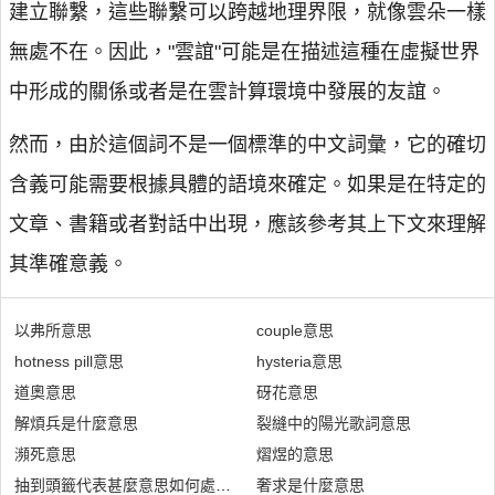
建立聯繫，這些聯繫可以跨越地理界限，就像雲朵一樣
無處不在。因此，"雲誼"可能是在描述這種在虛擬世界
中形成的關係或者是在雲計算環境中發展的友誼。
然而，由於這個詞不是一個標準的中文詞彙，它的確切
含義可能需要根據具體的語境來確定。如果是在特定的
文章、書籍或者對話中出現，應該參考其上下文來理解
其準確意義。
以弗所意思
couple意思
hotness pill意思
hysteria意思
道奧意思
砑花意思
解煩兵是什麼意思
裂縫中的陽光歌詞意思
瀕死意思
熠煜的意思
抽到頭籤代表甚麼意思如何處理才會見效果
奢求是什麼意思