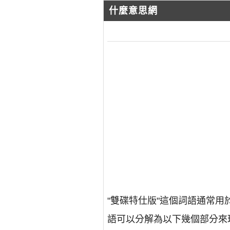
什麼意思網
"雙碟特仕版"這個詞語通常
語可以分解為以下幾個部分來