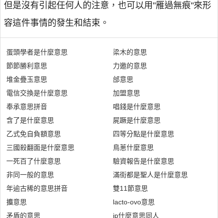
但是沒有引起任何人的注意，也可以用"雁過無痕"來形
容這件事情的發生和結束。
蛋頭學者是什麼意思
梁木的意思
節節勝利意思
力邀的意思
堆金疊玉意思
邰意思
電信交換是什麼意思
加盟意思
奉承意思拼音
唱錢是什麼意思
含了是什麼意思
屍蹶是什麼意思
乙式免自負額意思
四等分點是什麼意思
三國殺翻面是什麼意思
鳥蔥什麼意思
一死百了什麼意思
驗資報告是什麼意思
非同一般的意思
滿街都是聖人是什麼意思
年逾古稀的意思拼音
雙11節意思
攟意思
lacto-ovo意思
矛盾的意思
ip什麼意思同人