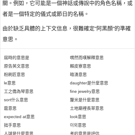
關。例如，它可能是一個神話或傳說中的角色名稱，或
者是一個特定的儀式或節日的名稱。
由於缺乏具體的上下文信息，很難確定"阿黑顏"的準確
意思。
屆時的意思是
喟然而嘆解釋意思
原告英文意思
賴皮寮意思
粉刷匠意思
暗湧意思
le意思
daughter是什麼意思
工之僑為琴意思
fine jewelry意思
sort什么意思
釐米是什麼意思
扈意思
土地廟裡長草意思
expected at意思
look意思
拙手意思
이외意思
人球是什麼意思
考的意思是評估