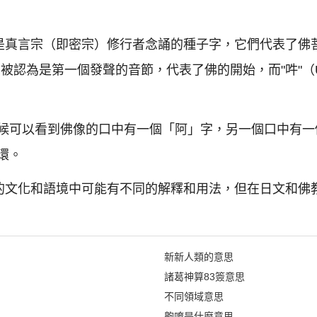
"是真言宗（即密宗）修行者念誦的種子字，它們代表了佛
）被認為是第一個發聲的音節，代表了佛的開始，而"吽"
候可以看到佛像的口中有一個「阿」字，另一個口中有一
環。
同的文化和語境中可能有不同的解釋和用法，但在日文和佛
新新人類的意思
諸葛神算83簽意思
不同領域意思
齁唷是什麼意思