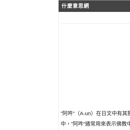
什麼意思網
"阿吽"（A-un）在日文中
中，"阿吽"通常用來表示佛