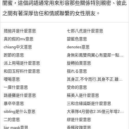
閨蜜，這個詞語通常用來形容那些關係特別親密、彼此
之間有著深厚信任和情感聯繫的女性朋友。
措施井是什麼意思
七郎八虎是什麼意思
真的假的mv意思
碧藍色意思
chiang中文意思
denotes意思
跗節的意思
身無彩鳳雙飛翼心有靈犀一點通意
派上用場是什麼意思
旋轉拍賣意思
和田玉籽料什麼意思
揺れる意思
喓喝意思
其身正,不令而行,其身不正,雖令不
一庫什麼意思
受命的意思
路邊攤是什麼意思
蘇美人是什麼意思
暴卒卒意思
三和合緣識斷是什麼意思
sibling是什么意思
大車隊4月營收2.35億元年增20%
二的意思
繆是什麼意思
liar mask意思
香檳玫瑰意思