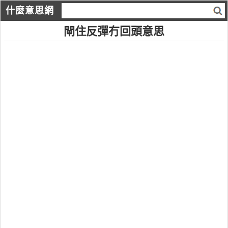
什麼意思網
閘住反彈冇回頭意思