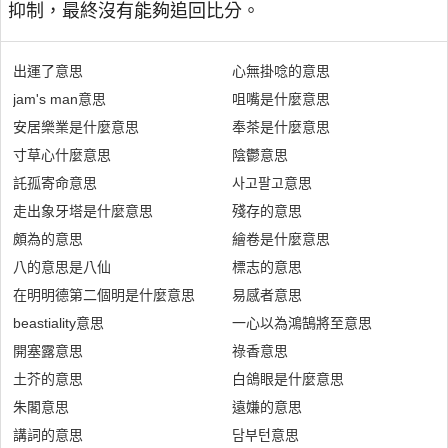
抑制，最終沒有能夠追回比分。
出運了意思
心無掛唸的意思
jam's man意思
咀嘴是什麼意思
安居樂業是什麼意思
奉茶是什麼意思
寸草心什麼意思
陰鬱意思
託孤寄命意思
사고팔고意思
走出象牙塔是什麼意思
殘存的意思
頗為的意思
繪卷是什麼意思
八的意思是八仙
標志的意思
在明明德第二個明是什麼意思
易感者意思
beastiality意思
一心以為鴻鵠將至意思
開塞露意思
祿香意思
土芥的意思
白鴿眼是什麼意思
朱閣意思
遠嫌的意思
講詞的意思
담부턴意思