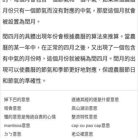
月份只有一個節氣而沒有對應的中氣，那麼這個月就會
被設置為閏月。
閏四月的具體出現年份會根據農曆的算法來推算。當農
曆的某一年中，在正常的四月之後，又出現了一個包含
有中氣的月份時，這個月份就被稱為閏四月。閏月的出
現可以使農曆的節氣和季節更好地對應，保證農曆節日
和節氣的準確性。
掉下巴的意思
遂通其經的遂是什麼意思
塔香意思
高山湖泊意思
懺的意思是悔過自責的心情
整流特性意思
mantissa意思
cap ou pas cap意思
ㄉㄅ意思
老公裙意思