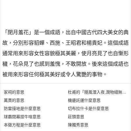
「閉月羞花」是一個成語，出自中國古代四大美女的典
故，分別形容貂蟬、西施、王昭君和楊貴妃。這個成語
通常用來形容女性容貌極其美麗，使月亮見了也自慚形
穢，花朵見了也感到羞愧，不敢開放。後來這個成語也
被用來形容任何極其美好或令人驚艷的事物。
家祠的意思
杜甫的「隨風潛入夜,潤物細無聲
萬貫的意思
機邊託運什麼意思
防雷接地是什麼意思
切布拉什卡是什麼意思
球霸閉幕捏牛啥意思
莊頭意思
本徵方程是什麼意思
陳獨秀意思