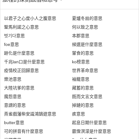
以君子之心度小人之腹意思
夏爐冬扇的意思
聖馬利諾之心意思
何以致之意思
벗기다意思
本郡意思
foe意思
候選是什麼意思
跡化是什麼意思
葷食的意思
千兆lan口是什麼意思
ko榜意思
疫情校正回歸意思
世界革命意思
樂池意思
袖籠意思
大陸坑爹的意思
藏蓄的意思
魔怨意思
既而文言文意思
意謂的意思
掉鏈的意思
燕雀戲藩柴安識鴻鵠遊意思
痎意思
butter意思
起息日期什麼意思
可的拼音有什麼意思
霢霂溟濛是什麼意思