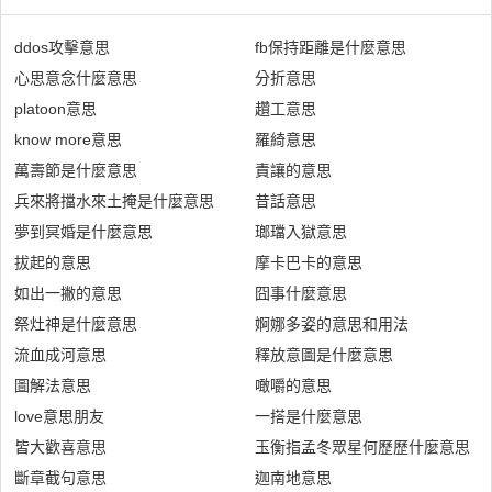
ddos攻擊意思
fb保持距離是什麼意思
心思意念什麼意思
分折意思
platoon意思
趲工意思
know more意思
羅綺意思
萬壽節是什麼意思
責讓的意思
兵來將擋水來土掩是什麼意思
昔話意思
夢到冥婚是什麼意思
瑯璫入獄意思
拔起的意思
摩卡巴卡的意思
如出一撇的意思
囧事什麼意思
祭灶神是什麼意思
婀娜多姿的意思和用法
流血成河意思
釋放意圖是什麼意思
圖解法意思
噉嚼的意思
love意思朋友
一搭是什麼意思
皆大歡喜意思
玉衡指孟冬眾星何歷歷什麼意思
斷章截句意思
迦南地意思