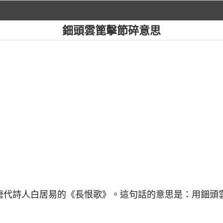
鈿頭雲篦擊節碎意思
自唐代詩人白居易的《長恨歌》。這句話的意思是：用鈿頭