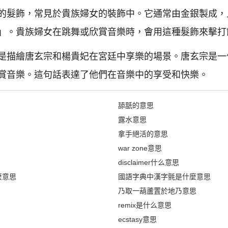
的髮飾，常見於貴族婦女的裝飾中。它通常由金銀製成，
」。貴族婦女在跳舞或欣賞音樂時，會用這種髮飾來擊打
是描繪唐玄宗和楊貴妃在宮廷中享樂的場景。唐玄宗是一
賞音樂。這句話表達了他們在音樂中的享受和快樂。
舔舐的意思
露水意思
拿手絕活的意思
war zone意思
disclaimer什么意思
麼意思
國語字典中漢字氈是什麼意思
乃取一葫蘆置於地乃意思
remix是什么意思
ecstasy意思