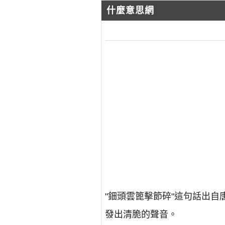
什麼意思網
"鈿頭雲篦擊節碎"這句話出
發出清脆的聲音。