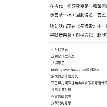
在古代，鈿頭雲篦是一種華麗
像雲朵一樣，因此得名「雲篦
這句話出現在《長恨歌》中，
舉辦音樂會，與楊貴妃一起欣
小亙的意思
茂利是什麼意思
共闘意思
nothing ever happened歌詞意思
放大假是什麼意思
草色煙光殘照裡無言誰會憑欄意是什
多除少補意思
學習興趣意思
找茬兒的意思