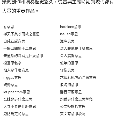
樂的創作和演奏歷史悠久，從古典主義時期到現代都有
大量的重奏作品。
명意思
incisions意思
得天下英才而教之意思
issued意思
自感互感意思
涯畔意思
一變四四變十二意思
深入腹地是什麼意思
普通話的譯寫是什麼意思
令人震驚意思
橙意思名字
值年的意思
怕人是什麼意思
守衛意思
niggas意思
求知若飢虛心若愚意思
碗脣意思
浪淘淘意思
let phantom意思
靜音車廂意思
幺妹兒是什麼意思
題跋是什麼意思解釋
大春小春是什麼意思
公文擬於的意思
嚴防規定的意思
英文有意思歌詞