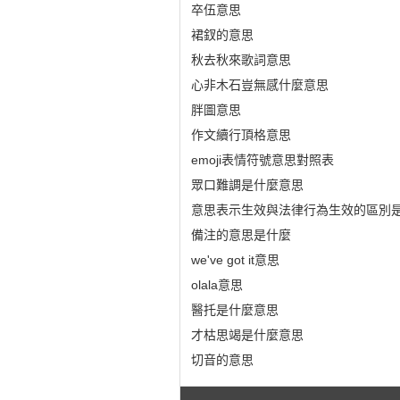
卒伍意思
裙釵的意思
秋去秋來歌詞意思
心非木石豈無感什麼意思
胖圖意思
作文續行頂格意思
emoji表情符號意思對照表
眾口難調是什麼意思
意思表示生效與法律行為生效的區別
備注的意思是什麼
we've got it意思
olala意思
醫托是什麼意思
才枯思竭是什麼意思
切音的意思