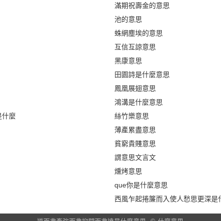
滿期祝壽金的意思
池的意思
蛛網塵埃的意思
互信互諒意思
黑康意思
田園詩是什麼意思
鳳凰展翅意思
鴻溝是什麼意思
是什麼
絲竹樂意思
薄產累盡意思
貧窮貴賤意思
謂意思文言文
燻烤意思
que你是什麼意思
西風乍起捲簾而入使人愁思更深是