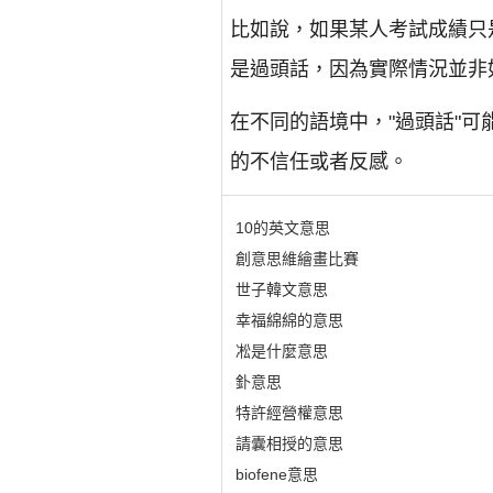
比如說，如果某人考試成績只
是過頭話，因為實際情況並非
在不同的語境中，"過頭話"
的不信任或者反感。
10的英文意思
創意思維繪畫比賽
世子韓文意思
幸福綿綿的意思
凇是什麼意思
釙意思
特許經營權意思
請囊相授的意思
biofene意思