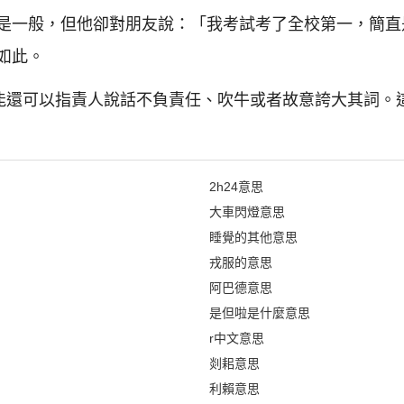
是一般，但他卻對朋友說：「我考試考了全校第一，簡直
如此。
可能還可以指責人說話不負責任、吹牛或者故意誇大其詞。
2h24意思
大車閃燈意思
睡覺的其他意思
戎服的意思
阿巴德意思
是但啦是什麼意思
r中文意思
剡耜意思
利賴意思