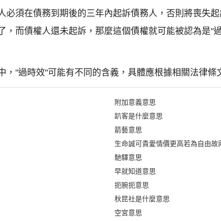
人必須在債務到期後的三年內起訴債務人，否則將喪失起
了，而債權人還未起訴，那麼這個債權就可能被認為是"過
中，"過時效"可能有不同的含義，具體應根據相關法律條
附加意義意思
趴客是什麼意思
箭藝意思
生命誠可貴愛情價更高若為自由故
馳驛意思
早就知道意思
扼腕扼意思
秋昆社是什麼意思
空宮意思