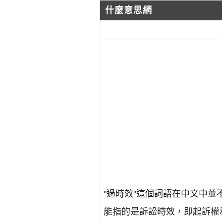
什麼意思網
"過時效"這個詞語在中文中
能指的是訴訟時效，即起訴權