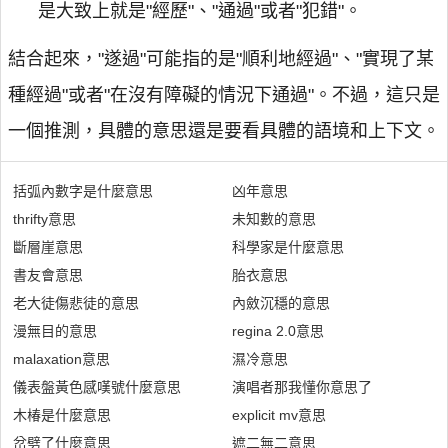
是大致上就是"經歷"、"通過"或者"犯錯"。
結合起來，"遂過"可能指的是"順利地經過"、"實現了某
種經過"或者"在沒有障礙的情況下通過"。不過，這只是
一個推測，具體的意思還是要看具體的語境和上下文。
括弧內數字是什麼意思
凶年意思
thrifty意思
未知數的意思
斷層崖意思
科學家是什麼意思
書友會意思
胎衣意思
老大徒傷悲徒的意思
內斂沉穩的意思
漫無目的意思
regina 2.0意思
malaxation意思
濕冷意思
儀表盤黃色感嘆號什麼意思
演唱者那我懂你意思了
木椿是什麼意思
explicit mv意思
岔劈了什麼意思
遮二無二意思