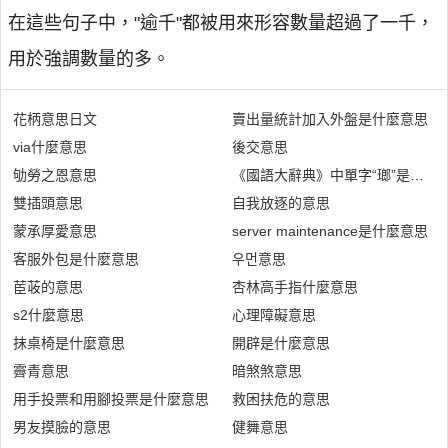
在這些句子中，"逾千"都被用來形容數量超過了一千，
用於強調數量的多。
花柄意思日文
賣出量統計加入外盤是什麼意思
via什麼意思
後交意思
劬勞之恩意思
《國語大辭典》中單字“瑯”是什麼
雙插頭意思
自我放逐的意思
蒙承厚愛意思
server maintenance是什麼意思
客服外包是什麼意思
우먼意思
茞荍的意思
杏林高手指什麼意思
s2什麼意思
心理障礙意思
抹桌椅是什麼意思
開辟是什麼意思
霽青意思
暗煞煞意思
用手投票和用腳投票是什麼意思
救困扶危的意思
男友摸臉的意思
健舞意思