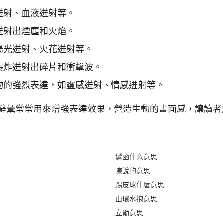
迸射、血液迸射等。
迸射出煙塵和火焰。
陽光迸射、火花迸射等。
爆炸迸射出碎片和衝擊波。
物的強烈表達，如靈感迸射、情感迸射等。
辭彙常常用來增強表達效果，營造生動的畫面感，讓讀者
遞函什么意思
陳說的意思
踢皮球什麼意思
山環水抱意思
立勛意思