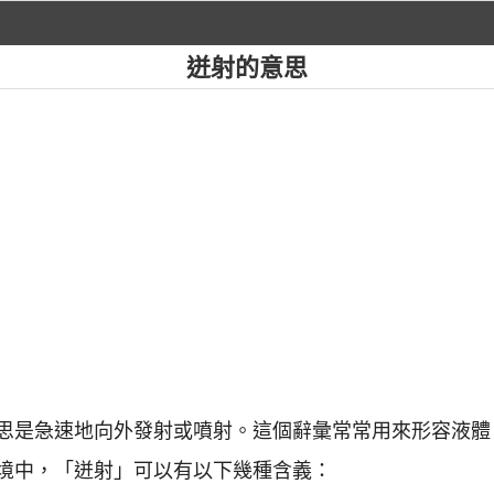
迸射的意思
思是急速地向外發射或噴射。這個辭彙常常用來形容液體
境中，「迸射」可以有以下幾種含義：