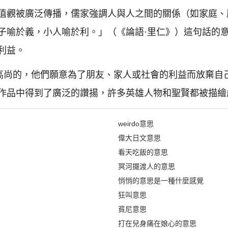
值觀被廣泛傳播，儒家強調人與人之間的關係（如家庭、
子喻於義，小人喻於利。」（《論語·里仁》）這句話的
利益。
是高尚的，他們願意為了朋友、家人或社會的利益而放棄自
作品中得到了廣泛的讚揚，許多英雄人物和聖賢都被描繪
weirdo意思
偉大日文意思
看天吃飯的意思
冥河擺渡人的意思
悄悄的意思是一種什麼感覺
狂叫意思
貧尼意思
打在兒身痛在娘心的意思