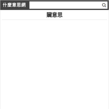
什麼意思網
贜意思