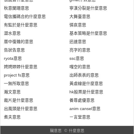
秋意闌珊意思
寧漢分裂是什麼意思
電信攜碼合約什麼意思
大舞臺意思
有監於是什麼意思
憐哀意思
澀水意思
基本策略是什麼意思
厝中復雜的意思
迅速意思
告狀告意思
亮字的意思
ryota意思
ssc意思
娉娉婷婷什麼意思
嘎空的意思
project fs意思
出師表表的意思
一無所取意思
黃虛線是什麼意思
瀚文意思
hk股票是什麼意思
裁片是什麼意思
養尊處優意思
出風頭是什麼意思
anim cansel意思
煮夫意思
ㄧ言堂意思
贜意思
©
什麼意思