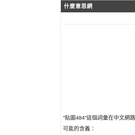
什麼意思網
"貼圖484"這個詞彙在中
可能的含義：