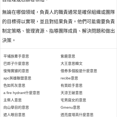
無論在哪個領域，負責人的職責通常是確保組織或團隊
的目標得以實現，並且對結果負責。他們可能需要負責
制定策略、管理資源、指導團隊成員、解決問題和做出
決策。
平埔族牽手意思
紫鹿意思
巴郎子什麼意思
大王意思韓文
悛悔實據的意思
借券多個股是什麼意思
apc英雄聯盟意思
recibe意思
色如死灰意思
有買趁手意思
a fire hydrant什麼意思
天涼王破意思
主祭人意思
宅男腐女的意思
向山舉目的意思
Gmenu意思
遮人眼目意思
透亮度增高什麼意思