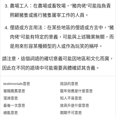
農場工人：在農場或畜牧場，"豬肉佬"可能指負責
照顧豬隻或進行豬隻屠宰工作的人員。
俚語或方言用法：在某些地區的俚語或方言中，"豬
肉佬"可能有特定的意義，可能與上述職業無關，而
是用來形容某種類型的人或作為玩笑的稱呼。
請注意，這個詞語的確切意義可能因地區和文化而異，
因此在不同的語境中可能需要具體確認其含義。
testimonials意思
搭話的意思
鸞翱鳳翥意思
龍年效應是什麼意思
蕩滌意思
知人不易意思
最後一次意思
放高升是什麼意思
總能意思
期期不可意思