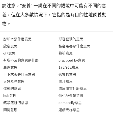
請注意，"豢養" 一詞在不同的語境中可能有不同的含
義，但在大多數情況下，它指的是有目的性地飼養動
物。
影印本是什麼意思
形容猥瑣的意思
欣慶意思
私密馬賽是什麼意思
ot7意思
鞭筍意思
有所不及的意思是什麼
practiced by意思
扇區意思
175/96a意思
上下求索是什麼意思
選集的意思
大好風光意思
溷汁意思
借種的意思
流局滿貫什麼意思
hub意思
你也配姓趙意思
銘篆無既的意思
demassify意思
閨情意思
遊戲天梯意思