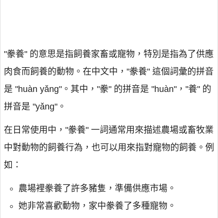
"豢養" 的意思是指飼養家畜或寵物，特別是指為了供應
肉食而飼養的動物。在中文中，"豢養" 這個詞彙的拼音
是 "huàn yǎng"。其中，"豢" 的拼音是 "huàn"，"養" 的
拼音是 "yǎng"。
在日常使用中，"豢養" 一詞通常用來描述農場或畜牧業
中對動物的飼養行為，也可以用來指對寵物的飼養。例
如：
農場裡豢養了許多豬隻，準備供應市場。
她非常喜歡動物，家中豢養了多種寵物。