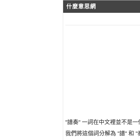
什麼意思網
"譜奏" 一詞在中文裡並不
我們將這個詞分解為 "譜" 和